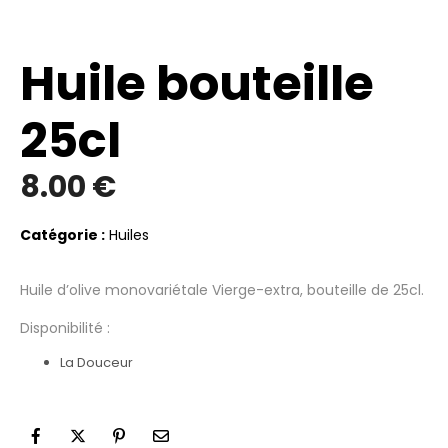
Huile bouteille
25cl
8.00
€
Catégorie :
Huiles
Huile d’olive monovariétale Vierge-extra, bouteille de 25cl.
Disponibilité :
La Douceur