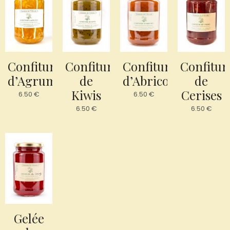
Confiture
Confiture
Confiture
Confitur
d’Agrumes
de
d’Abricots
de
Kiwis
Cerises
6.50
€
6.50
€
6.50
€
6.50
€
Gelée