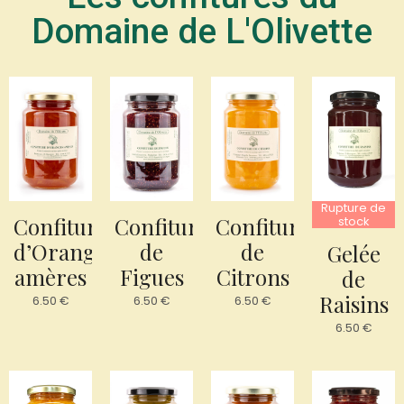
Domaine de L'Olivette
Rupture de
Confiture
Confiture
Confiture
stock
d’Oranges
de
de
Gelée
amères
Figues
Citrons
de
Raisins
6.50
€
6.50
€
6.50
€
6.50
€